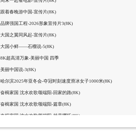
周末一起看电影-宣传片(8K)
跟着春晚游中国-宣传片(8K)
品牌强国工程-2026形象宣传片3(8K)
大国之翼同风起-宣传片(8K)
大国小鲜——石榴说-5(8K)
8K超高清万象-美丽中国 四季
美丽中国说-3(8K)
哈尔滨2025年亚冬会-夺冠时刻速度滑冰女子1000米(8K)
奋楫家国 沈水欢歌颂端阳-回家的路(8K)
奋楫家国 沈水欢歌颂端阳-篇章(8K)
奋楫家国 沈水欢歌颂端阳-就是哪吒(8K)
2026机器人机甲格斗赛-宣传片(8K)