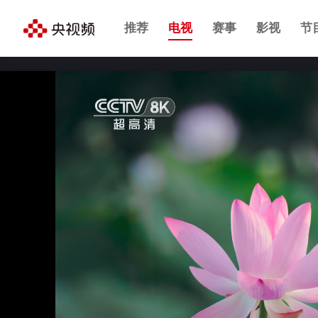
推荐
电视
赛事
影视
节